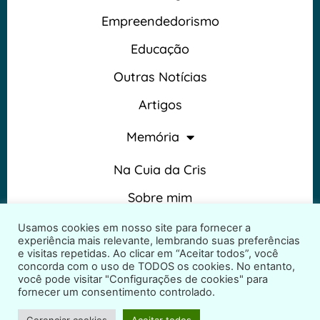
Empreendedorismo
Educação
Outras Notícias
Artigos
Memória
Na Cuia da Cris
Sobre mim
Termos e Condições
Usamos cookies em nosso site para fornecer a
experiência mais relevante, lembrando suas preferências
e visitas repetidas. Ao clicar em “Aceitar todos”, você
concorda com o uso de TODOS os cookies. No entanto,
você pode visitar "Configurações de cookies" para
fornecer um consentimento controlado.
2026 © Na Cuia da Cris – Todos os direitos reservados