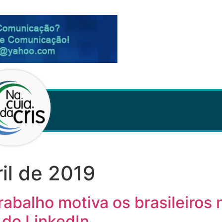
ril de 2019
abalho motiva os brasileiros n
 do LinkedIn