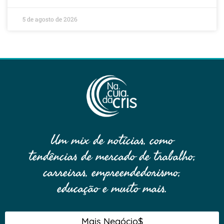
5 de agosto de 2026
Um mix de notícias, como
tendências de mercado de trabalho,
carreiras, empreendedorismo,
educação e muito mais.
Mais Negócio$