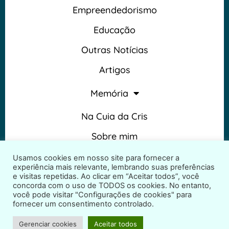
Empreendedorismo
Educação
Outras Notícias
Artigos
Memória
Na Cuia da Cris
Sobre mim
Termos e Condições
Usamos cookies em nosso site para fornecer a
experiência mais relevante, lembrando suas preferências
e visitas repetidas. Ao clicar em “Aceitar todos”, você
concorda com o uso de TODOS os cookies. No entanto,
você pode visitar "Configurações de cookies" para
fornecer um consentimento controlado.
2026 © Na Cuia da Cris – Todos os direitos reservados
Gerenciar cookies
Aceitar todos