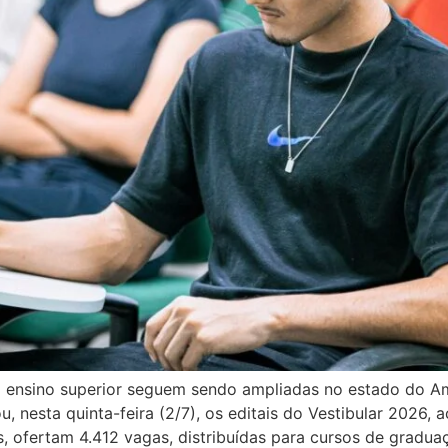
o ensino superior seguem sendo ampliadas no estado do A
 nesta quinta-feira (2/7), os editais do Vestibular 2026, 
os, ofertam 4.412 vagas, distribuídas para cursos de graduaç